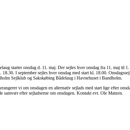
starter onsdag d. 11. maj. Der sejles hver onsdag fra 11. maj til 1. jul
l. 18.30. I september sejles hver onsdag med start kl. 18.00. Onsdagssej
Bandholm Sejlklub og Sakskøbing Bådelaug i Havnehuset i Bandholm.
, arrangerer vi om onsdagen en alternativ sejlads med start lige efter on
ciale samvær efter sejladserne om onsdagen. Kontakt evt. Ole Matzen.