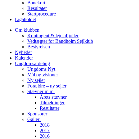
Banekort
Resultater
Startprocedure
Ligaholdet
Om klubben
Kontingent & leje af joller
Vedtægter for Bandholm Sejlklub
Bestyrelsen
Nyheder
Kalender
Ungdomsafdeling
Ungdoms Nyt
Mål og visioner
Ny sejler
Forældre – ny sejler
Stævner m.m.
Årets stævner
Tilmeldinger
Resultater
Sponsorer
Galleri
2018
2017
2016