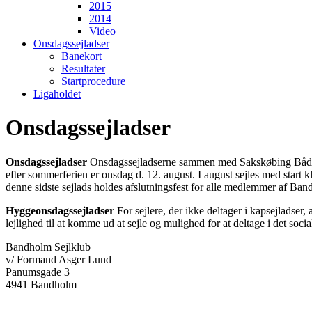
2015
2014
Video
Onsdagssejladser
Banekort
Resultater
Startprocedure
Ligaholdet
Onsdagssejladser
Onsdagssejladser
Onsdagssejladserne sammen med Sakskøbing Bådelaug 
efter sommerferien er onsdag d. 12. august. I august sejles med start k
denne sidste sejlads holdes afslutningsfest for alle medlemmer af 
Hyggeonsdagssejladser
For sejlere, der ikke deltager i kapsejladser
lejlighed til at komme ud at sejle og mulighed for at deltage i det so
Bandholm Sejlklub
v/ Formand Asger Lund
Panumsgade 3
4941 Bandholm