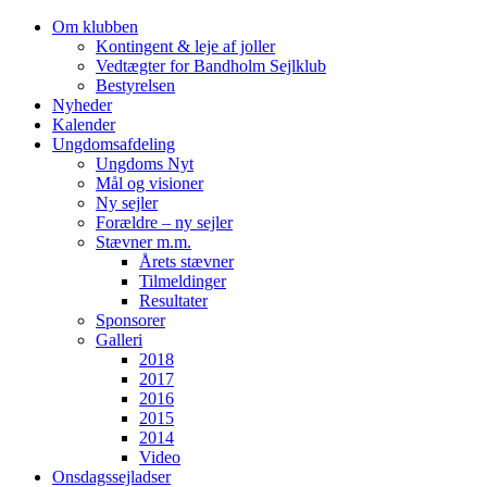
Videre
Om klubben
til
Kontingent & leje af joller
indhold
Vedtægter for Bandholm Sejlklub
Bestyrelsen
Nyheder
Kalender
Ungdomsafdeling
Ungdoms Nyt
Mål og visioner
Ny sejler
Forældre – ny sejler
Stævner m.m.
Årets stævner
Tilmeldinger
Resultater
Sponsorer
Galleri
2018
2017
2016
2015
2014
Video
Onsdagssejladser