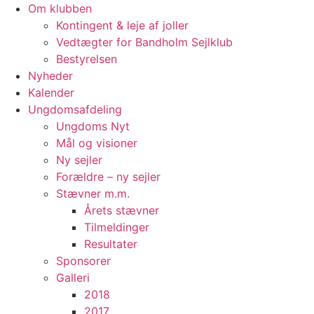
Videre
Om klubben
til
Kontingent & leje af joller
indhold
Vedtægter for Bandholm Sejlklub
Bestyrelsen
Nyheder
Kalender
Ungdomsafdeling
Ungdoms Nyt
Mål og visioner
Ny sejler
Forældre – ny sejler
Stævner m.m.
Årets stævner
Tilmeldinger
Resultater
Sponsorer
Galleri
2018
2017