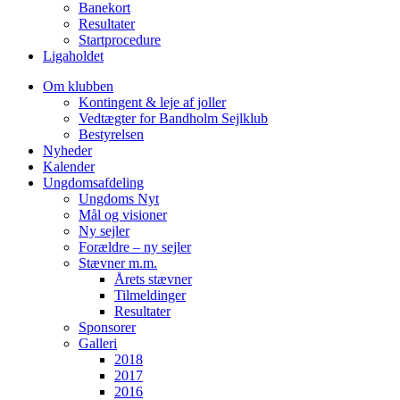
Banekort
Resultater
Startprocedure
Ligaholdet
Om klubben
Kontingent & leje af joller
Vedtægter for Bandholm Sejlklub
Bestyrelsen
Nyheder
Kalender
Ungdomsafdeling
Ungdoms Nyt
Mål og visioner
Ny sejler
Forældre – ny sejler
Stævner m.m.
Årets stævner
Tilmeldinger
Resultater
Sponsorer
Galleri
2018
2017
2016