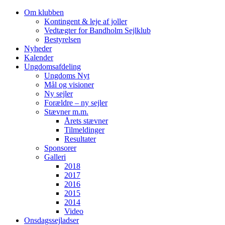
Videre
Om klubben
til
Kontingent & leje af joller
indhold
Vedtægter for Bandholm Sejlklub
Bestyrelsen
Nyheder
Kalender
Ungdomsafdeling
Ungdoms Nyt
Mål og visioner
Ny sejler
Forældre – ny sejler
Stævner m.m.
Årets stævner
Tilmeldinger
Resultater
Sponsorer
Galleri
2018
2017
2016
2015
2014
Video
Onsdagssejladser