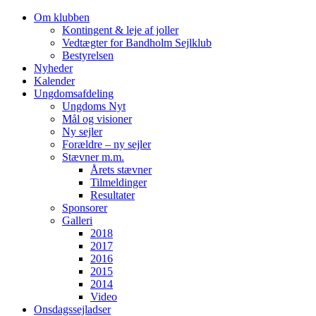
Videre
Om klubben
til
Kontingent & leje af joller
indhold
Vedtægter for Bandholm Sejlklub
Bestyrelsen
Nyheder
Kalender
Ungdomsafdeling
Ungdoms Nyt
Mål og visioner
Ny sejler
Forældre – ny sejler
Stævner m.m.
Årets stævner
Tilmeldinger
Resultater
Sponsorer
Galleri
2018
2017
2016
2015
2014
Video
Onsdagssejladser