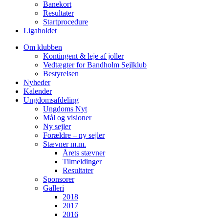
Banekort
Resultater
Startprocedure
Ligaholdet
Om klubben
Kontingent & leje af joller
Vedtægter for Bandholm Sejlklub
Bestyrelsen
Nyheder
Kalender
Ungdomsafdeling
Ungdoms Nyt
Mål og visioner
Ny sejler
Forældre – ny sejler
Stævner m.m.
Årets stævner
Tilmeldinger
Resultater
Sponsorer
Galleri
2018
2017
2016