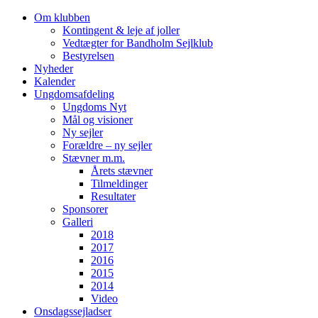
Videre
Om klubben
til
Kontingent & leje af joller
indhold
Vedtægter for Bandholm Sejlklub
Bestyrelsen
Nyheder
Kalender
Ungdomsafdeling
Ungdoms Nyt
Mål og visioner
Ny sejler
Forældre – ny sejler
Stævner m.m.
Årets stævner
Tilmeldinger
Resultater
Sponsorer
Galleri
2018
2017
2016
2015
2014
Video
Onsdagssejladser