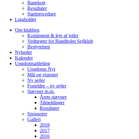
Banekort
Resultater
Startprocedure
Ligaholdet
Om klubben
Kontingent & leje af joller
Vedtægter for Bandholm Sejlklub
Bestyrelsen
Nyheder
Kalender
Ungdomsafdeling
Ungdoms Nyt
Mål og visioner
Ny sejler
Forældre – ny sejler
Stævner m.m.
Årets stævner
Tilmeldinger
Resultater
Sponsorer
Galleri
2018
2017
2016