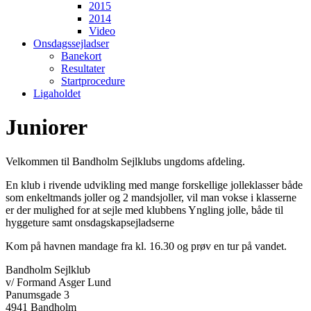
2015
2014
Video
Onsdagssejladser
Banekort
Resultater
Startprocedure
Ligaholdet
Juniorer
Velkommen til Bandholm Sejlklubs ungdoms afdeling.
En klub i rivende udvikling med mange forskellige jolleklasser både
som enkeltmands joller og 2 mandsjoller, vil man vokse i klasserne
er der mulighed for at sejle med klubbens Yngling jolle, både til
hyggeture samt onsdagskapsejladserne
Kom på havnen mandage fra kl. 16.30 og prøv en tur på vandet.
Bandholm Sejlklub
v/ Formand Asger Lund
Panumsgade 3
4941 Bandholm