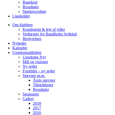
Banekort
Resultater
Startprocedure
Ligaholdet
Om klubben
Kontingent & leje af joller
Vedtægter for Bandholm Sejlklub
Bestyrelsen
Nyheder
Kalender
Ungdomsafdeling
Ungdoms Nyt
Mål og visioner
Ny sejler
Forældre – ny sejler
Stævner m.m.
Årets stævner
Tilmeldinger
Resultater
Sponsorer
Galleri
2018
2017
2016