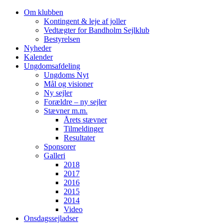
Videre
Om klubben
til
Kontingent & leje af joller
indhold
Vedtægter for Bandholm Sejlklub
Bestyrelsen
Nyheder
Kalender
Ungdomsafdeling
Ungdoms Nyt
Mål og visioner
Ny sejler
Forældre – ny sejler
Stævner m.m.
Årets stævner
Tilmeldinger
Resultater
Sponsorer
Galleri
2018
2017
2016
2015
2014
Video
Onsdagssejladser